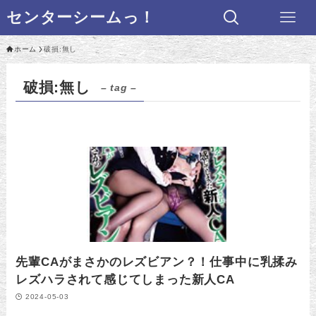
センターシームっ！
ホーム
破損:無し
破損:無し
– tag –
先輩CAがまさかのレズビアン？！仕事中に乳揉み
レズハラされて感じてしまった新人CA
2024-05-03